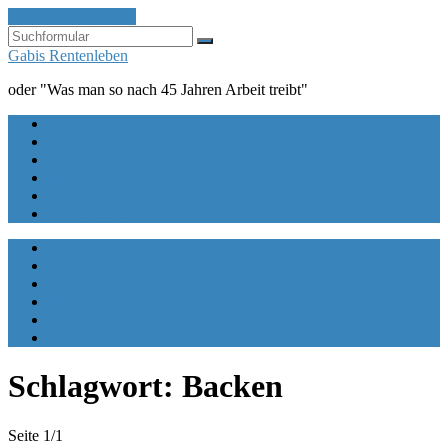
Zum Inhalt springen
Suchen
Gabis Rentenleben
oder "Was man so nach 45 Jahren Arbeit treibt"
Ein Blog für die Rente
Blog
Aquarelle
Malen mit Buntstiften
Happy Painting
Urban Sketching
Ein Blog für die Rente
Blog
Aquarelle
Malen mit Buntstiften
Happy Painting
Urban Sketching
Schlagwort:
Backen
Seite 1
/
1