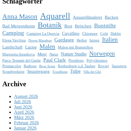
Schlagwörter
Aquarell
Anna Mason
Aquarellmalerei
Backen
Botanik
Buntstifte
Bad Mergentheim
Brot
Brötchen
Camping
Cavallino
Camping La Quercia
Chiemsee
Colà
Dahlie
Italien
Gardasee
Elena Vavilina
Herbst
Istrien
Flower Marathon
Malen
Landschaft
Lazise
Malen mit Buntstiften
Norwegen
Nature Studio
Meer
Margarita Astashova
Natur
Paul Clark
Parco Termale del Garda
Piombino
Polychromos
Prismacolor
Radtour
Rothenburg o.d. Tauber
Rovinj
Sauerteig
River Scene
Tulpe
Spaziergang
Scrapbooking
Trondheim
Villa dei Cdri
Archive
August 2026
Juli 2026
Juni 2026
April 2026
März 2026
Februar 2026
Januar 2026