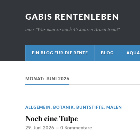
GABIS RENTENLEBEN
oder "Was man so nach 45 Jahren Arbeit treibt"
EIN BLOG FÜR DIE RENTE
BLOG
AQUA
MONAT:
JUNI 2026
ALLGEMEIN
,
BOTANIK
,
BUNTSTIFTE
,
MALEN
Noch eine Tulpe
29. Juni 2026
—
0 Kommentare