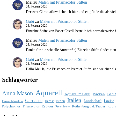
Mel
zu
Malen mit Prismacolor Stiften
24. Februar 2026
Derwent Chromaflow habe ich hier und empfinde die als viel
Gabi
zu
Malen mit Prismacolor Stiften
24. Februar 2026
Einzelne Stifte von Faber Castell bestelle ich normalerweise
Mel
zu
Malen mit Prismacolor Stiften
24. Februar 2026
Danke für die schnelle Antwort! :) Einzelne Stifte findet ma
Gabi
zu
Malen mit Prismacolor Stiften
24. Februar 2026
Hallo Mel Ja, die Prismacolor Premier Stifte sind weicher a
Schlagwörter
Aquarell
Anna Mason
Aquarellmalerei
Backen
Bad 
Italien
Gardasee
Landschaft
Lazise
Herbst
Istrien
Flower Marathon
Polychromos
Prismacolor
Radtour
Rothenburg o.d. Tauber
Rovin
River Scene