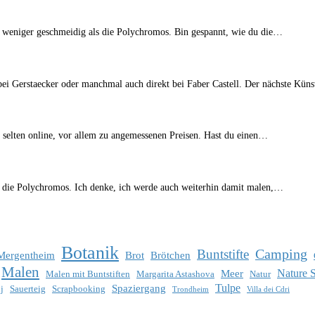
 weniger geschmeidig als die Polychromos. Bin gespannt, wie du die…
 bei Gerstaecker oder manchmal auch direkt bei Faber Castell. Der nächste Kün
n selten online, vor allem zu angemessenen Preisen. Hast du einen…
ls die Polychromos. Ich denke, ich werde auch weiterhin damit malen,…
Botanik
Camping
Buntstifte
Mergentheim
Brot
Brötchen
Malen
Nature 
Meer
Malen mit Buntstiften
Margarita Astashova
Natur
Tulpe
Spaziergang
j
Sauerteig
Scrapbooking
Trondheim
Villa dei Cdri