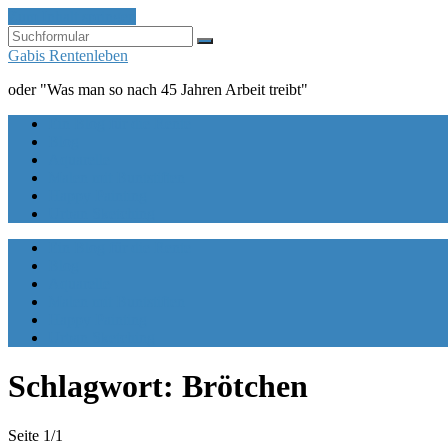
Zum Inhalt springen
Suchen
Gabis Rentenleben
oder "Was man so nach 45 Jahren Arbeit treibt"
Ein Blog für die Rente
Blog
Aquarelle
Malen mit Buntstiften
Happy Painting
Urban Sketching
Ein Blog für die Rente
Blog
Aquarelle
Malen mit Buntstiften
Happy Painting
Urban Sketching
Schlagwort:
Brötchen
Seite 1
/
1