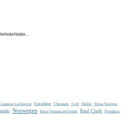
stlerbedarfsladen…
Cavallino
Camping La Quercia
Chiemsee
Colà
Dahlie
Elena Vavilina
Norwegen
Paul Clark
Studio
Parco Termale del Garda
Piombino