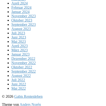
April 2024
Februar 2024
Januar 2024
November 2023
Oktober 2023
September 2023
August 2023
Juli 2023
Juni 2023
Mai 2023
April 2023
März 2023
Januar 2023
Dezember 2022
November 2022
Oktober 2022
September 2022
August 2022
Juli 2022
Juni 2022
Mai 2022
Nach
© 2026
Gabis Rentenleben
oben
Theme von
Anders Norén