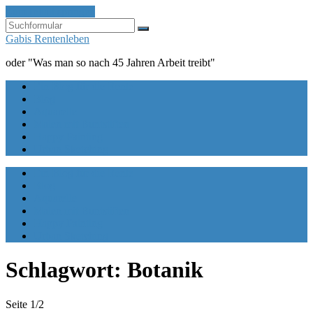
Zum Inhalt springen
Suchen
Gabis Rentenleben
oder "Was man so nach 45 Jahren Arbeit treibt"
Ein Blog für die Rente
Blog
Aquarelle
Malen mit Buntstiften
Happy Painting
Urban Sketching
Ein Blog für die Rente
Blog
Aquarelle
Malen mit Buntstiften
Happy Painting
Urban Sketching
Schlagwort:
Botanik
Seite 1
/
2