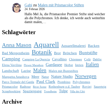
Gabi
zu
Malen mit Prismacolor Stiften
24. Februar 2026
Hallo Mel Ja, die Prismacolor Premier Stifte sind weicher
als die Polychromos. Ich denke, ich werde auch weiterhin
damit malen,…
Schlagwörter
Aquarell
Anna Mason
Aquarellmalerei
Backen
Botanik
Buntstifte
Bad Mergentheim
Brot
Brötchen
Camping
Cavallino
Camping La Quercia
Chiemsee
Colà
Dahlie
Italien
Gardasee
Elena Vavilina
Herbst
Istrien
Flower Marathon
Malen
Landschaft
Lazise
Malen mit Buntstiften
Norwegen
Nature Studio
Meer
Margarita Astashova
Natur
Paul Clark
Parco Termale del Garda
Piombino
Polychromos
Prismacolor
Radtour
Rothenburg o.d. Tauber
Rovinj
Sauerteig
River Scene
Tulpe
Spaziergang
Scrapbooking
Trondheim
Villa dei Cdri
Archive