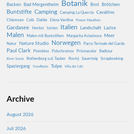
Botanik
Backen
Bad Mergentheim
Brot
Brötchen
Camping
Buntstifte
Cavallino
Camping La Quercia
Chiemsee
Colà
Dahlie
Elena Vavilina
Flower Marathon
Italien
Gardasee
Landschaft
Lazise
Herbst
Istrien
Malen
Meer
Malen mit Buntstiften
Margarita Astashova
Norwegen
Nature Studio
Natur
Parco Termale del Garda
Paul Clark
Piombino
Polychromos
Prismacolor
Radtour
Rothenburg o.d. Tauber
Rovinj
Sauerteig
Scrapbooking
River Scene
Tulpe
Spaziergang
Trondheim
Villa dei Cdri
Archive
August 2026
Juli 2026