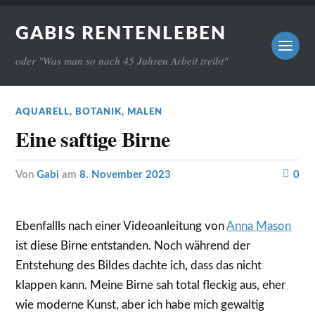
GABIS RENTENLEBEN
oder "Was man so nach 45 Jahren Arbeit treibt"
AQUARELL
,
BOTANIK
,
MALEN
Eine saftige Birne
von
Gabi
am
8. November 2023
0
Ebenfallls nach einer Videoanleitung von
Anna Mason
ist diese Birne entstanden. Noch während der
Entstehung des Bildes dachte ich, dass das nicht
klappen kann. Meine Birne sah total fleckig aus, eher
wie moderne Kunst, aber ich habe mich gewaltig