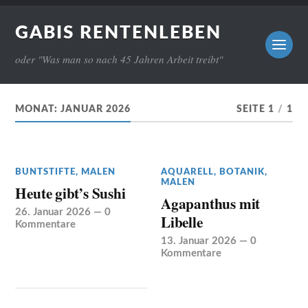
GABIS RENTENLEBEN
oder "Was man so nach 45 Jahren Arbeit treibt"
MONAT:
JANUAR 2026
SEITE 1
/
1
BUNTSTIFTE
,
MALEN
AQUARELL
,
BOTANIK
,
MALEN
Heute gibt’s Sushi
Agapanthus mit
26. Januar 2026
—
0
Libelle
Kommentare
13. Januar 2026
—
0
Kommentare