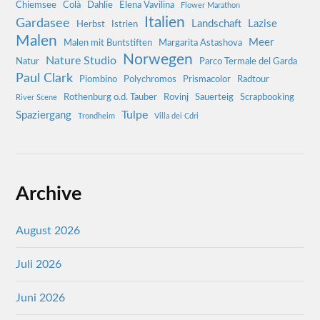
Chiemsee
Colà
Dahlie
Elena Vavilina
Flower Marathon
Italien
Gardasee
Landschaft
Lazise
Herbst
Istrien
Malen
Meer
Malen mit Buntstiften
Margarita Astashova
Norwegen
Nature Studio
Natur
Parco Termale del Garda
Paul Clark
Piombino
Polychromos
Prismacolor
Radtour
Rothenburg o.d. Tauber
Rovinj
Sauerteig
Scrapbooking
River Scene
Tulpe
Spaziergang
Trondheim
Villa dei Cdri
Archive
August 2026
Juli 2026
Juni 2026