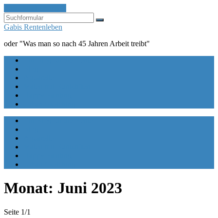
Zum Inhalt springen
Suchen
Gabis Rentenleben
oder "Was man so nach 45 Jahren Arbeit treibt"
Ein Blog für die Rente
Blog
Aquarelle
Malen mit Buntstiften
Happy Painting
Urban Sketching
Ein Blog für die Rente
Blog
Aquarelle
Malen mit Buntstiften
Happy Painting
Urban Sketching
Monat:
Juni 2023
Seite 1
/
1