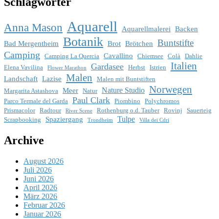
Schlagwörter
Aquarell
Anna Mason
Aquarellmalerei
Backen
Botanik
Buntstifte
Bad Mergentheim
Brot
Brötchen
Camping
Cavallino
Camping La Quercia
Chiemsee
Colà
Dahlie
Italien
Gardasee
Elena Vavilina
Herbst
Istrien
Flower Marathon
Malen
Landschaft
Lazise
Malen mit Buntstiften
Norwegen
Nature Studio
Meer
Margarita Astashova
Natur
Paul Clark
Parco Termale del Garda
Piombino
Polychromos
Prismacolor
Radtour
Rothenburg o.d. Tauber
Rovinj
Sauerteig
River Scene
Tulpe
Spaziergang
Scrapbooking
Trondheim
Villa dei Cdri
Archive
August 2026
Juli 2026
Juni 2026
April 2026
März 2026
Februar 2026
Januar 2026