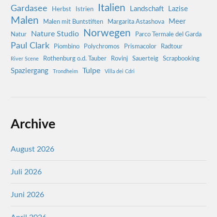
Italien
Gardasee
Landschaft
Lazise
Herbst
Istrien
Malen
Meer
Malen mit Buntstiften
Margarita Astashova
Norwegen
Nature Studio
Natur
Parco Termale del Garda
Paul Clark
Piombino
Polychromos
Prismacolor
Radtour
Rothenburg o.d. Tauber
Rovinj
Sauerteig
Scrapbooking
River Scene
Tulpe
Spaziergang
Trondheim
Villa dei Cdri
Archive
August 2026
Juli 2026
Juni 2026