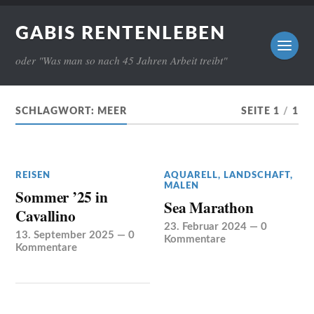
GABIS RENTENLEBEN
oder "Was man so nach 45 Jahren Arbeit treibt"
SCHLAGWORT:
MEER
SEITE 1
/
1
REISEN
AQUARELL
,
LANDSCHAFT
,
MALEN
Sommer ’25 in
Sea Marathon
Cavallino
23. Februar 2024
—
0
13. September 2025
—
0
Kommentare
Kommentare