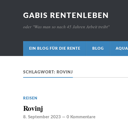
GABIS RENTENLEBEN
oder "Was man so nach 45 Jahren Arbeit treibt"
EIN BLOG FÜR DIE RENTE
BLOG
AQUA
SCHLAGWORT:
ROVINJ
REISEN
Rovinj
8. September 2023
—
0 Kommentare