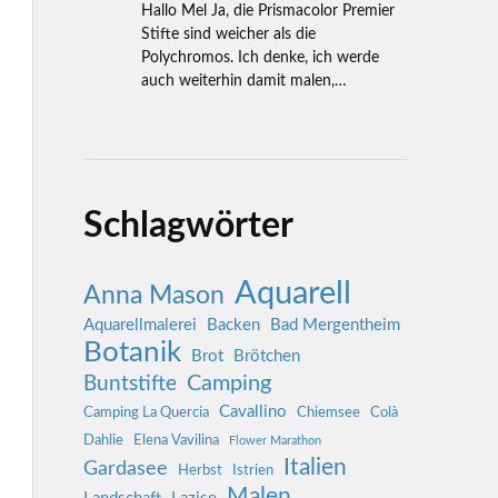
Hallo Mel Ja, die Prismacolor Premier
Stifte sind weicher als die
Polychromos. Ich denke, ich werde
auch weiterhin damit malen,…
Schlagwörter
Aquarell
Anna Mason
Aquarellmalerei
Backen
Bad Mergentheim
Botanik
Brot
Brötchen
Camping
Buntstifte
Cavallino
Camping La Quercia
Chiemsee
Colà
Dahlie
Elena Vavilina
Flower Marathon
Italien
Gardasee
Herbst
Istrien
Malen