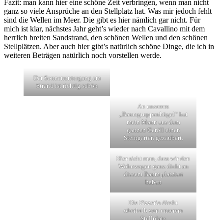
Fazit: man kann hier eine schöne Zeit verbringen, wenn man nicht
ganz so viele Ansprüche an den Stellplatz hat. Was mir jedoch fehlt
sind die Wellen im Meer. Die gibt es hier nämlich gar nicht. Für
mich ist klar, nächstes Jahr geht’s wieder nach Cavallino mit dem
herrlich breiten Sandstrand, den schönen Wellen und den schönen
Stellplätzen. Aber auch hier gibt’s natürlich schöne Dinge, die ich in
weiteren Beträgen natürlich noch vorstellen werde.
Der Sonnenuntergang am
Strand ist richtig schön
An unserem
„Baumgruppenhügel“ hat
mein Mann aus dem
ganzen Geröll einen
Steingarten gezaubert.
Hier sieht man, dass wir den
Wohnwagen ganz dicht an
diesem Baum platziert
haben
Die Pizzeria direkt
oberhalb von unserem
Stellplatz