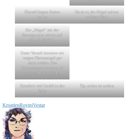
Überall liegen Steine
Da ist er, der Hügel mitten
herum
auf dem Platz
Der „Hügel“ mit der
Baumgruppe mitten auf
dem Stellplatz.
Unser Vorzelt konnten wir
wegen Platzmangel gar
nicht stellen. Das
Sonnensegel konnten wir
gerade so reinquetschen
Ziemlich viel Geröll in der
Tja, schön ist anders
Ecke
Kroatien
Rovinj
Vestar