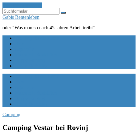
Zum Inhalt springen
Suchen
Gabis Rentenleben
oder "Was man so nach 45 Jahren Arbeit treibt"
Ein Blog für die Rente
Blog
Aquarelle
Malen mit Buntstiften
Happy Painting
Urban Sketching
Ein Blog für die Rente
Blog
Aquarelle
Malen mit Buntstiften
Happy Painting
Urban Sketching
Camping
Camping Vestar bei Rovinj