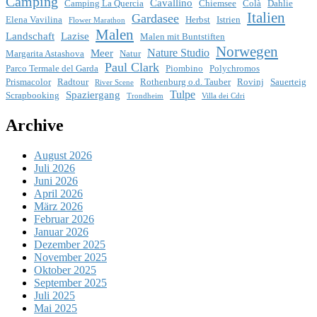
Camping
Cavallino
Camping La Quercia
Chiemsee
Colà
Dahlie
Italien
Gardasee
Elena Vavilina
Herbst
Istrien
Flower Marathon
Malen
Landschaft
Lazise
Malen mit Buntstiften
Norwegen
Nature Studio
Meer
Margarita Astashova
Natur
Paul Clark
Parco Termale del Garda
Piombino
Polychromos
Prismacolor
Radtour
Rothenburg o.d. Tauber
Rovinj
Sauerteig
River Scene
Tulpe
Spaziergang
Scrapbooking
Trondheim
Villa dei Cdri
Archive
August 2026
Juli 2026
Juni 2026
April 2026
März 2026
Februar 2026
Januar 2026
Dezember 2025
November 2025
Oktober 2025
September 2025
Juli 2025
Mai 2025