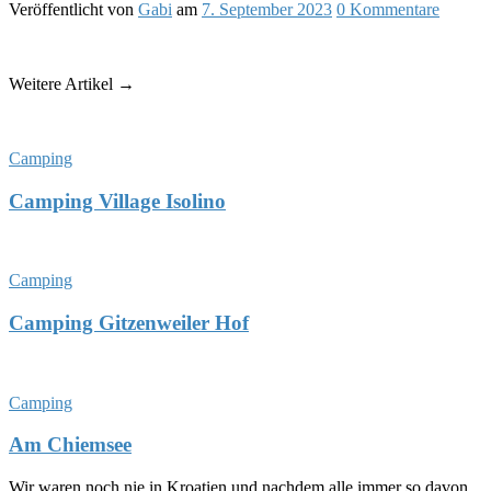
Veröffentlicht
von
Gabi
am
7. September 2023
0
Kommentare
Weitere Artikel →
Camping
Camping Village Isolino
Camping
Camping Gitzenweiler Hof
Camping
Am Chiemsee
Wir waren noch nie in Kroatien und nachdem alle immer so davon