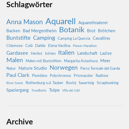
Schlagwörter
Aquarell
Anna Mason
Aquarellmalerei
Botanik
Backen
Bad Mergentheim
Brot
Brötchen
Camping
Buntstifte
Cavallino
Camping La Quercia
Chiemsee
Colà
Dahlie
Elena Vavilina
Flower Marathon
Italien
Gardasee
Landschaft
Lazise
Herbst
Istrien
Malen
Meer
Malen mit Buntstiften
Margarita Astashova
Norwegen
Nature Studio
Natur
Parco Termale del Garda
Paul Clark
Piombino
Polychromos
Prismacolor
Radtour
Rothenburg o.d. Tauber
Rovinj
Sauerteig
Scrapbooking
River Scene
Tulpe
Spaziergang
Trondheim
Villa dei Cdri
Archive