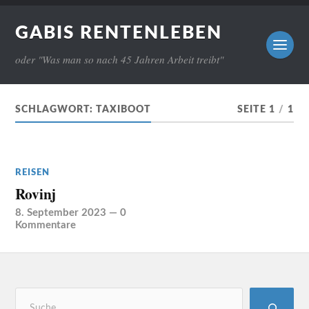
GABIS RENTENLEBEN
oder "Was man so nach 45 Jahren Arbeit treibt"
SCHLAGWORT:
TAXIBOOT
SEITE 1
/
1
REISEN
Rovinj
8. September 2023
—
0
Kommentare