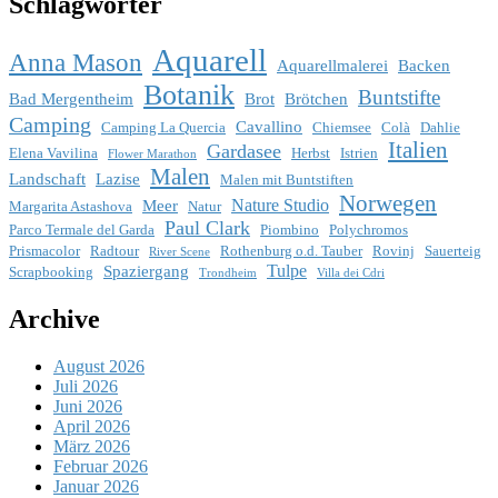
Schlagwörter
Aquarell
Anna Mason
Aquarellmalerei
Backen
Botanik
Buntstifte
Bad Mergentheim
Brot
Brötchen
Camping
Cavallino
Camping La Quercia
Chiemsee
Colà
Dahlie
Italien
Gardasee
Elena Vavilina
Herbst
Istrien
Flower Marathon
Malen
Landschaft
Lazise
Malen mit Buntstiften
Norwegen
Nature Studio
Meer
Margarita Astashova
Natur
Paul Clark
Parco Termale del Garda
Piombino
Polychromos
Prismacolor
Radtour
Rothenburg o.d. Tauber
Rovinj
Sauerteig
River Scene
Tulpe
Spaziergang
Scrapbooking
Trondheim
Villa dei Cdri
Archive
August 2026
Juli 2026
Juni 2026
April 2026
März 2026
Februar 2026
Januar 2026