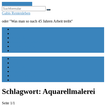
Zum Inhalt springen
Suchen
Gabis Rentenleben
oder "Was man so nach 45 Jahren Arbeit treibt"
Ein Blog für die Rente
Blog
Aquarelle
Malen mit Buntstiften
Happy Painting
Urban Sketching
Ein Blog für die Rente
Blog
Aquarelle
Malen mit Buntstiften
Happy Painting
Urban Sketching
Schlagwort:
Aquarellmalerei
Seite 1
/
1