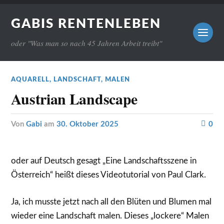
GABIS RENTENLEBEN
oder "Was man so nach 45 Jahren Arbeit treibt"
AQUARELL
,
LANDSCHAFT
,
MALEN
Austrian Landscape
von
Gabi
am
30. Oktober 2025
0
oder auf Deutsch gesagt „Eine Landschaftsszene in
Österreich“ heißt dieses Videotutorial von Paul Clark.
Ja, ich musste jetzt nach all den Blüten und Blumen mal
wieder eine Landschaft malen. Dieses „lockere“ Malen