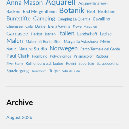
Aquarell
Anna Mason
Aquarellmalerei
Botanik
Backen
Bad Mergentheim
Brot
Brötchen
Camping
Buntstifte
Cavallino
Camping La Quercia
Chiemsee
Colà
Dahlie
Elena Vavilina
Flower Marathon
Italien
Gardasee
Landschaft
Lazise
Herbst
Istrien
Malen
Meer
Malen mit Buntstiften
Margarita Astashova
Norwegen
Nature Studio
Natur
Parco Termale del Garda
Paul Clark
Piombino
Polychromos
Prismacolor
Radtour
Rothenburg o.d. Tauber
Rovinj
Sauerteig
Scrapbooking
River Scene
Tulpe
Spaziergang
Trondheim
Villa dei Cdri
Archive
August 2026