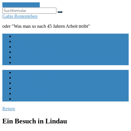
Zum Inhalt springen
Suchen
Gabis Rentenleben
oder "Was man so nach 45 Jahren Arbeit treibt"
Ein Blog für die Rente
Blog
Aquarelle
Malen mit Buntstiften
Happy Painting
Urban Sketching
Ein Blog für die Rente
Blog
Aquarelle
Malen mit Buntstiften
Happy Painting
Urban Sketching
Reisen
Ein Besuch in Lindau