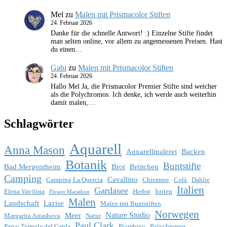
Mel
zu
Malen mit Prismacolor Stiften
24. Februar 2026
Danke für die schnelle Antwort! :) Einzelne Stifte findet
man selten online, vor allem zu angemessenen Preisen. Hast
du einen…
Gabi
zu
Malen mit Prismacolor Stiften
24. Februar 2026
Hallo Mel Ja, die Prismacolor Premier Stifte sind weicher
als die Polychromos. Ich denke, ich werde auch weiterhin
damit malen,…
Schlagwörter
Aquarell
Anna Mason
Aquarellmalerei
Backen
Botanik
Buntstifte
Bad Mergentheim
Brot
Brötchen
Camping
Cavallino
Camping La Quercia
Chiemsee
Colà
Dahlie
Italien
Gardasee
Elena Vavilina
Herbst
Istrien
Flower Marathon
Malen
Landschaft
Lazise
Malen mit Buntstiften
Norwegen
Nature Studio
Meer
Margarita Astashova
Natur
Paul Clark
Parco Termale del Garda
Piombino
Polychromos