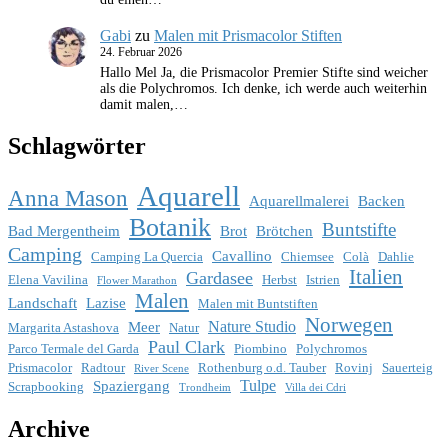
Gabi
zu
Malen mit Prismacolor Stiften
24. Februar 2026
Hallo Mel Ja, die Prismacolor Premier Stifte sind weicher
als die Polychromos. Ich denke, ich werde auch weiterhin
damit malen,…
Schlagwörter
Aquarell
Anna Mason
Aquarellmalerei
Backen
Botanik
Buntstifte
Bad Mergentheim
Brot
Brötchen
Camping
Cavallino
Camping La Quercia
Chiemsee
Colà
Dahlie
Italien
Gardasee
Elena Vavilina
Herbst
Istrien
Flower Marathon
Malen
Landschaft
Lazise
Malen mit Buntstiften
Norwegen
Nature Studio
Meer
Margarita Astashova
Natur
Paul Clark
Parco Termale del Garda
Piombino
Polychromos
Prismacolor
Radtour
Rothenburg o.d. Tauber
Rovinj
Sauerteig
River Scene
Tulpe
Spaziergang
Scrapbooking
Trondheim
Villa dei Cdri
Archive