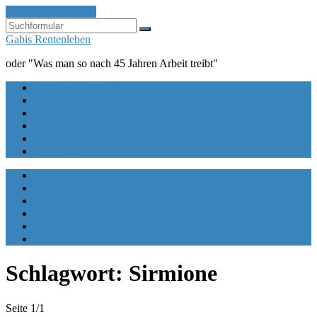
Zum Inhalt springen
Suchen
Gabis Rentenleben
oder "Was man so nach 45 Jahren Arbeit treibt"
Ein Blog für die Rente
Blog
Aquarelle
Malen mit Buntstiften
Happy Painting
Urban Sketching
Ein Blog für die Rente
Blog
Aquarelle
Malen mit Buntstiften
Happy Painting
Urban Sketching
Schlagwort:
Sirmione
Seite 1
/
1