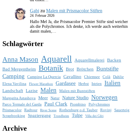
Gabi
zu
Malen mit Prismacolor Stiften
24. Februar 2026
Hallo Mel Ja, die Prismacolor Premier Stifte sind weicher
als die Polychromos. Ich denke, ich werde auch weiterhin
damit malen,…
Schlagwörter
Aquarell
Anna Mason
Aquarellmalerei
Backen
Botanik
Buntstifte
Bad Mergentheim
Brot
Brötchen
Camping
Cavallino
Camping La Quercia
Chiemsee
Colà
Dahlie
Italien
Gardasee
Elena Vavilina
Herbst
Istrien
Flower Marathon
Malen
Landschaft
Lazise
Malen mit Buntstiften
Norwegen
Nature Studio
Meer
Margarita Astashova
Natur
Paul Clark
Parco Termale del Garda
Piombino
Polychromos
Prismacolor
Radtour
Rothenburg o.d. Tauber
Rovinj
Sauerteig
River Scene
Tulpe
Spaziergang
Scrapbooking
Trondheim
Villa dei Cdri
Archive