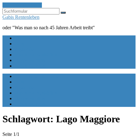
Zum Inhalt springen
Suchen
Gabis Rentenleben
oder "Was man so nach 45 Jahren Arbeit treibt"
Ein Blog für die Rente
Blog
Aquarelle
Malen mit Buntstiften
Happy Painting
Urban Sketching
Ein Blog für die Rente
Blog
Aquarelle
Malen mit Buntstiften
Happy Painting
Urban Sketching
Schlagwort:
Lago Maggiore
Seite 1
/
1