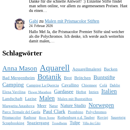
Danke für die schnelle Antwort! :) Einzelne Stifte findet
man selten online, vor allem zu angemessenen Preisen. Hast
du einen…
Gabi
zu
Malen mit Prismacolor Stiften
24. Februar 2026
Hallo Mel Ja, die Prismacolor Premier Stifte sind weicher
als die Polychromos. Ich denke, ich werde auch weiterhin
damit malen,…
Schlagwörter
Aquarell
Anna Mason
Aquarellmalerei
Backen
Botanik
Buntstifte
Bad Mergentheim
Brot
Brötchen
Camping
Cavallino
Camping La Quercia
Chiemsee
Colà
Dahlie
Italien
Gardasee
Elena Vavilina
Herbst
Istrien
Flower Marathon
Malen
Landschaft
Lazise
Malen mit Buntstiften
Norwegen
Nature Studio
Meer
Margarita Astashova
Natur
Paul Clark
Parco Termale del Garda
Piombino
Polychromos
Prismacolor
Radtour
Rothenburg o.d. Tauber
Rovinj
Sauerteig
River Scene
Tulpe
Spaziergang
Scrapbooking
Trondheim
Villa dei Cdri