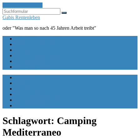
Zum Inhalt springen
Suchen
Gabis Rentenleben
oder "Was man so nach 45 Jahren Arbeit treibt"
Ein Blog für die Rente
Blog
Aquarelle
Malen mit Buntstiften
Happy Painting
Urban Sketching
Ein Blog für die Rente
Blog
Aquarelle
Malen mit Buntstiften
Happy Painting
Urban Sketching
Schlagwort:
Camping
Mediterraneo