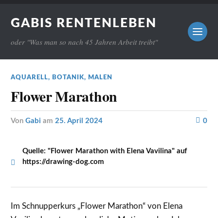
GABIS RENTENLEBEN
oder "Was man so nach 45 Jahren Arbeit treibt"
AQUARELL
,
BOTANIK
,
MALEN
Flower Marathon
von
Gabi
am
25. April 2024
0
Quelle: "Flower Marathon with Elena Vavilina" auf
https://drawing-dog.com
Im Schnupperkurs „Flower Marathon“ von Elena