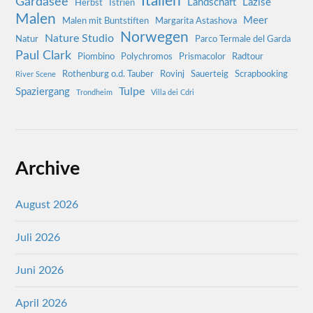
Italien
Gardasee
Landschaft
Lazise
Herbst
Istrien
Malen
Meer
Malen mit Buntstiften
Margarita Astashova
Norwegen
Nature Studio
Natur
Parco Termale del Garda
Paul Clark
Piombino
Polychromos
Prismacolor
Radtour
Rothenburg o.d. Tauber
Rovinj
Sauerteig
Scrapbooking
River Scene
Tulpe
Spaziergang
Trondheim
Villa dei Cdri
Archive
August 2026
Juli 2026
Juni 2026
April 2026