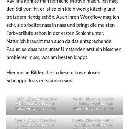
Vavilina konnte man herrliche Motive malen. Ich mag
den Stil von ihr, er ist so ein klein wenig kitschig und
trotzdem richtig schön. Auch ihren Workflow mag ich
sehr, sie arbeitet nass in nass und bringt die meisten
Farbverläufe schon in der ersten Schicht unter.
Natürlich braucht man auch da das entsprechende
Papier, so dass man unter Umständen erst ein bisschen
probieren muss, was am besten klappt.
Hier meine Bilder, die in diesem kostenlosen
Schnupperkurs entstanden sind:
Quelle: „Flower Marathon
Quelle: „Flower Marathon
with Elena Vavilina“ auf
with Elena Vavilina“ auf
https://drawing-dog.com
https://drawing-dog.com
Quelle: „Flower Marathon
Quelle: „Flower Marathon
with Elena Vavilina“ auf
with Elena Vavilina“ auf