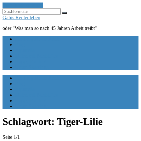
Zum Inhalt springen
Suchen
Gabis Rentenleben
oder "Was man so nach 45 Jahren Arbeit treibt"
Ein Blog für die Rente
Blog
Aquarelle
Malen mit Buntstiften
Happy Painting
Urban Sketching
Ein Blog für die Rente
Blog
Aquarelle
Malen mit Buntstiften
Happy Painting
Urban Sketching
Schlagwort:
Tiger-Lilie
Seite 1
/
1