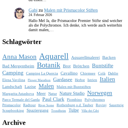
Gabi
zu
Malen mit Prismacolor Stiften
24. Februar 2026
Hallo Mel Ja, die Prismacolor Premier Stifte sind weicher
als die Polychromos. Ich denke, ich werde auch weiterhin
damit malen,…
Schlagwörter
Aquarell
Anna Mason
Aquarellmalerei
Backen
Botanik
Buntstifte
Bad Mergentheim
Brot
Brötchen
Camping
Cavallino
Camping La Quercia
Chiemsee
Colà
Dahlie
Italien
Gardasee
Elena Vavilina
Herbst
Istrien
Flower Marathon
Malen
Landschaft
Lazise
Malen mit Buntstiften
Norwegen
Nature Studio
Meer
Margarita Astashova
Natur
Paul Clark
Parco Termale del Garda
Piombino
Polychromos
Prismacolor
Radtour
Rothenburg o.d. Tauber
Rovinj
Sauerteig
River Scene
Tulpe
Spaziergang
Scrapbooking
Trondheim
Villa dei Cdri
Archive