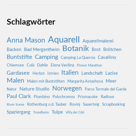
Schlagwörter
Aquarell
Anna Mason
Aquarellmalerei
Botanik
Backen
Bad Mergentheim
Brot
Brötchen
Camping
Buntstifte
Cavallino
Camping La Quercia
Chiemsee
Colà
Dahlie
Elena Vavilina
Flower Marathon
Italien
Gardasee
Landschaft
Lazise
Herbst
Istrien
Malen
Meer
Malen mit Buntstiften
Margarita Astashova
Norwegen
Nature Studio
Natur
Parco Termale del Garda
Paul Clark
Piombino
Polychromos
Prismacolor
Radtour
Rothenburg o.d. Tauber
Rovinj
Sauerteig
Scrapbooking
River Scene
Tulpe
Spaziergang
Trondheim
Villa dei Cdri