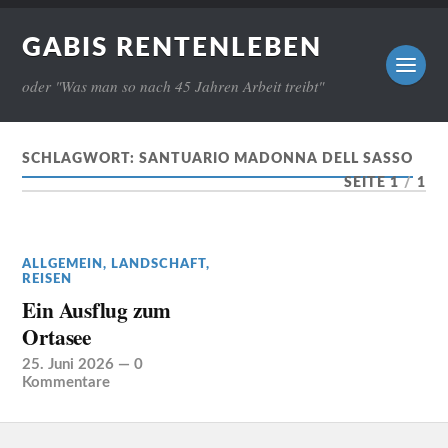
GABIS RENTENLEBEN
oder "Was man so nach 45 Jahren Arbeit treibt"
SCHLAGWORT:
SANTUARIO MADONNA DELL SASSO
SEITE 1
/
1
ALLGEMEIN
,
LANDSCHAFT
,
REISEN
Ein Ausflug zum
Ortasee
25. Juni 2026
—
0
Kommentare