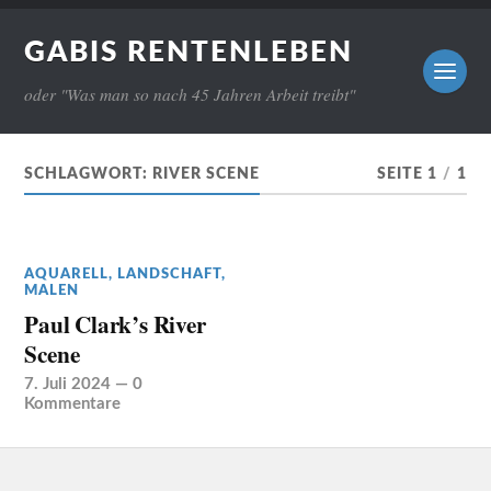
GABIS RENTENLEBEN
oder "Was man so nach 45 Jahren Arbeit treibt"
SCHLAGWORT:
RIVER SCENE
SEITE 1
/
1
AQUARELL
,
LANDSCHAFT
,
MALEN
Paul Clark’s River
Scene
7. Juli 2024
—
0
Kommentare