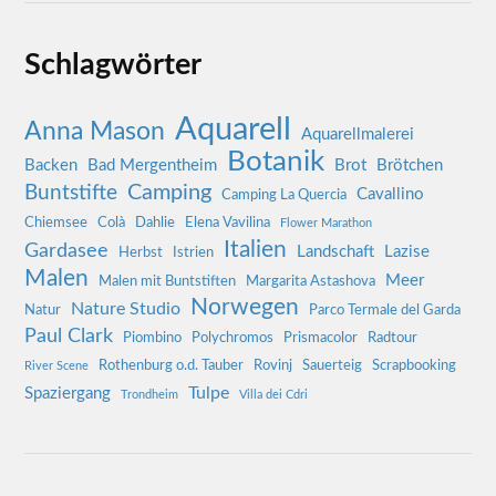
Schlagwörter
Aquarell
Anna Mason
Aquarellmalerei
Botanik
Backen
Bad Mergentheim
Brot
Brötchen
Camping
Buntstifte
Cavallino
Camping La Quercia
Chiemsee
Colà
Dahlie
Elena Vavilina
Flower Marathon
Italien
Gardasee
Landschaft
Lazise
Herbst
Istrien
Malen
Meer
Malen mit Buntstiften
Margarita Astashova
Norwegen
Nature Studio
Natur
Parco Termale del Garda
Paul Clark
Piombino
Polychromos
Prismacolor
Radtour
Rothenburg o.d. Tauber
Rovinj
Sauerteig
Scrapbooking
River Scene
Tulpe
Spaziergang
Trondheim
Villa dei Cdri