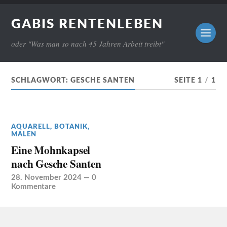
GABIS RENTENLEBEN
oder "Was man so nach 45 Jahren Arbeit treibt"
SCHLAGWORT:
GESCHE SANTEN
SEITE 1
/
1
AQUARELL
,
BOTANIK
,
MALEN
Eine Mohnkapsel
nach Gesche Santen
28. November 2024
—
0
Kommentare