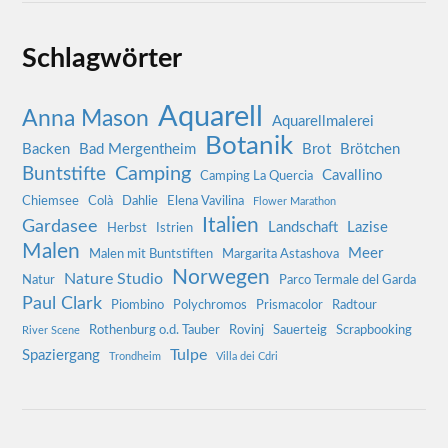
Schlagwörter
Aquarell
Anna Mason
Aquarellmalerei
Botanik
Backen
Bad Mergentheim
Brot
Brötchen
Camping
Buntstifte
Cavallino
Camping La Quercia
Chiemsee
Colà
Dahlie
Elena Vavilina
Flower Marathon
Italien
Gardasee
Landschaft
Lazise
Herbst
Istrien
Malen
Meer
Malen mit Buntstiften
Margarita Astashova
Norwegen
Nature Studio
Natur
Parco Termale del Garda
Paul Clark
Piombino
Polychromos
Prismacolor
Radtour
Rothenburg o.d. Tauber
Rovinj
Sauerteig
Scrapbooking
River Scene
Tulpe
Spaziergang
Trondheim
Villa dei Cdri