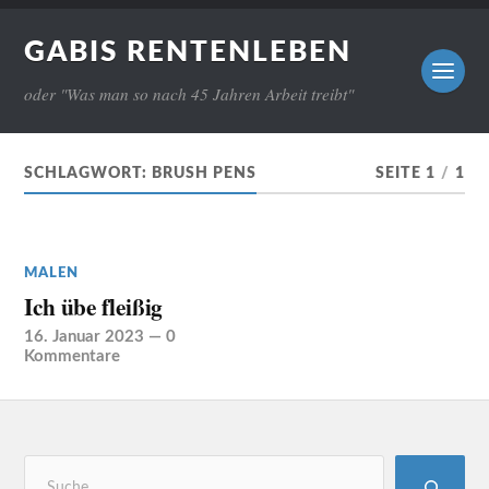
GABIS RENTENLEBEN
oder "Was man so nach 45 Jahren Arbeit treibt"
SCHLAGWORT:
BRUSH PENS
SEITE 1
/
1
MALEN
Ich übe fleißig
16. Januar 2023
—
0
Kommentare