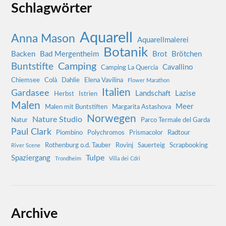
Schlagwörter
Aquarell
Anna Mason
Aquarellmalerei
Botanik
Backen
Bad Mergentheim
Brot
Brötchen
Camping
Buntstifte
Cavallino
Camping La Quercia
Chiemsee
Colà
Dahlie
Elena Vavilina
Flower Marathon
Italien
Gardasee
Landschaft
Lazise
Herbst
Istrien
Malen
Meer
Malen mit Buntstiften
Margarita Astashova
Norwegen
Nature Studio
Natur
Parco Termale del Garda
Paul Clark
Piombino
Polychromos
Prismacolor
Radtour
Rothenburg o.d. Tauber
Rovinj
Sauerteig
Scrapbooking
River Scene
Tulpe
Spaziergang
Trondheim
Villa dei Cdri
Archive